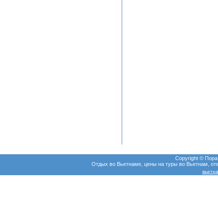
Copyright © Пор
Отдых во Вьетнаме, цены на туры во Вьетнам, оте
вьетна