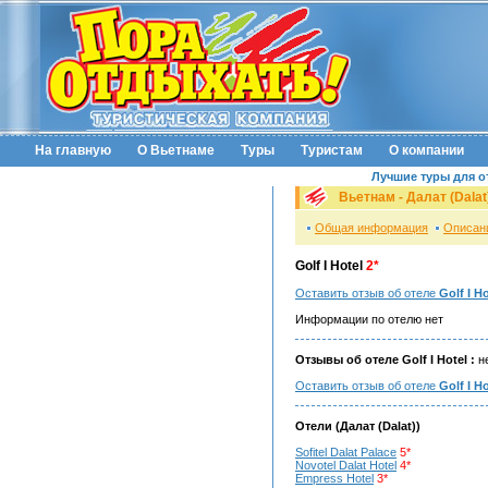
На главную
О Вьетнаме
Туры
Туристам
О компании
Лучшие туры для о
Вьетнам - Далат (Dalat
Общая информация
Описан
Golf I Hotel
2*
Оставить отзыв об отеле
Golf I Ho
Информации по отелю нет
Отзывы об отеле Golf I Hotel :
не
Оставить отзыв об отеле
Golf I Ho
Отели (Далат (Dalat))
Sofitel Dalat Palace
5*
Novotel Dalat Hotel
4*
Empress Hotel
3*