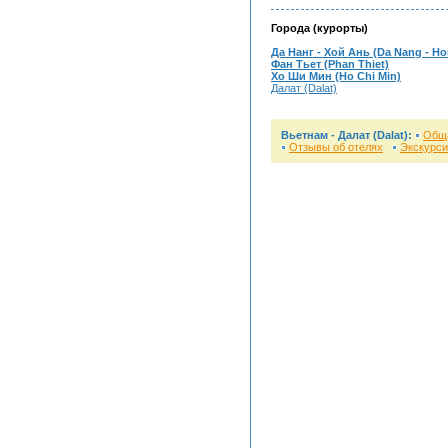
Города (курорты)
Да Нанг - Хой Ань (Da Nang - Ho
Фан Тьет (Phan Thiet)
Хо Ши Мин (Ho Chi Min)
Далат (Dalat)
Вьетнам - Далат (Dalat):
Общ
Отзывы об отелях
Экскурси