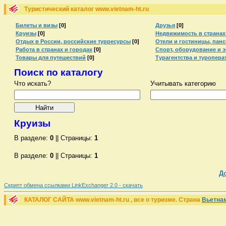
Туристический каталог www.vietnam-ht.ru
Билеты и визы
[0]
Друзья
[0]
Круизы
[0]
Недвижимость в странах
Отдых в России, российские турресурсы
[0]
Отели и гостиницы, пан
Работа в странах и городах
[0]
Спорт, оборудование и 
Товары для путешествий
[0]
Турагентства и туропера
Поиск по каталогу
Что искать?
Учитывать категорию
Круизы
В разделе:
0
|| Страницы:
1
В разделе:
0
|| Страницы:
1
Д
Скрипт обмена ссылками LinkExchanger 2.0 - скачать
КАТАЛОГ САЙТА www.vietnam-ht.ru , все о туризме. Страна
Вьетна