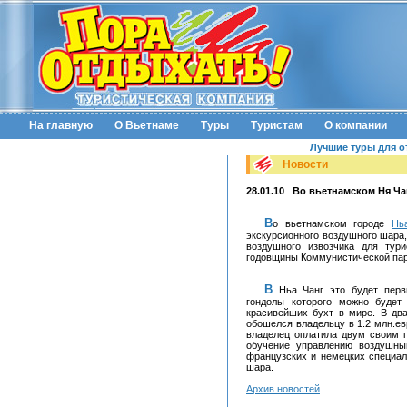
На главную
О Вьетнаме
Туры
Туристам
О компании
Лучшие туры для о
Новости
28.01.10
Во вьетнамском Ня Чан
Во вьетнамском городе
Нь
экскурсионного воздушного шара
воздушного извозчика для тури
годовщины Коммунистической парт
В Ньа Чанг это будет первый туристический маршрут на воздушном шаре, из
гондолы которого можно будет
красивейших бухт в мире. В дв
обошелся владельцу в 1.2 млн.ев
владелец оплатила двум своим 
обучение управлению воздушны
французских и немецких специал
шара.
Архив новостей