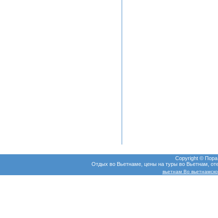
Copyright © Пор
Отдых во Вьетнаме, цены на туры во Вьетнам, оте
вьетнам Во вьетнамско