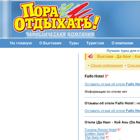
На главную
О Вьетнаме
Туры
Туристам
О компании
Лучшие туры для о
Вьетнам -
Да Нанг - Хо
Общая информация
Описан
Faifo Hotel
3*
Оставить отзыв об отеле
Faifo Ho
Информации по отелю нет
Отзывы об отеле Faifo Hotel :
не
Оставить отзыв об отеле
Faifo Ho
Отели (
Да Нанг - Хой Ань (Da Na
Furama Resort Hotel
5*
Golden Sand
5*
The Nam Hai
5*