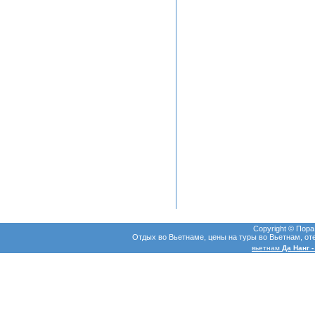
Copyright © Пор
Отдых во Вьетнаме, цены на туры во Вьетнам, оте
вьетнам
Да Нанг -