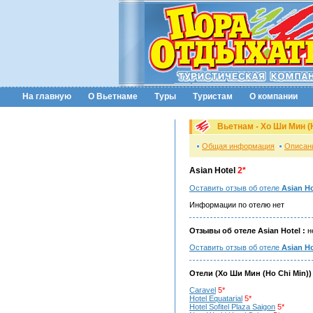
На главную
О Вьетнаме
Туры
Туристам
О компании
Вьетнам -
Хо Ши Мин (H
Общая информация
Описан
Asian Hotel
2*
Оставить отзыв об отеле
Asian Ho
Информации по отелю нет
Отзывы об отеле Asian Hotel :
н
Оставить отзыв об отеле
Asian Ho
Отели (
Хо Ши Мин (Ho Chi Min)
)
Caravel
5*
Hotel Equatarial
5*
Hotel Sofitel Plaza Saigon
5*