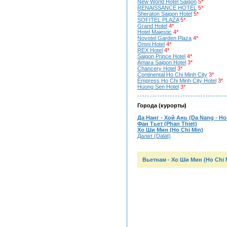
New World Hotel Saigon
5*
RENAISSANCE HOTEL
5*
Sheraton Saigon Hotel
5*
SOFITEL PLAZA
5*
Grand Hotel
4*
Hotel Majestic
4*
Novotel Garden Plaza
4*
Omni Hotel
4*
REX Hotel
4*
Saigon Prince Hotel
4*
Amara Saigon Hotel
3*
Chancery Hotel
3*
Continental Ho Chi Minh City
3*
Empress Ho Chi Minh City Hotel
3*
Huong Sen Hotel
3*
Города (курорты)
Да Нанг - Хой Ань (Da Nang - Ho
Фан Тьет (Phan Thiet)
Хо Ши Мин (Ho Chi Min)
Далат (Dalat)
Вьетнам -
Хо Ши Мин (Ho Chi 