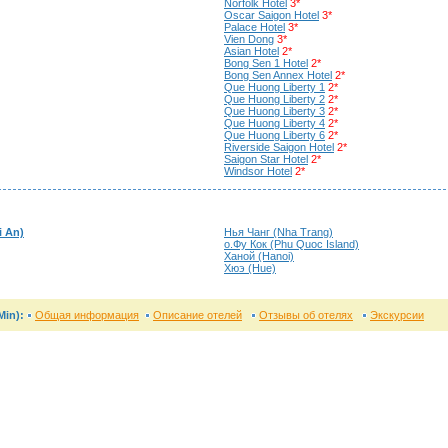
Norfolk Hotel
3*
Oscar Saigon Hotel
3*
Palace Hotel
3*
Vien Dong
3*
Asian Hotel
2*
Bong Sen 1 Hotel
2*
Bong Sen Annex Hotel
2*
Que Huong Liberty 1
2*
Que Huong Liberty 2
2*
Que Huong Liberty 3
2*
Que Huong Liberty 4
2*
Que Huong Liberty 6
2*
Riverside Saigon Hotel
2*
Saigon Star Hotel
2*
Windsor Hotel
2*
i An)
Нья Чанг (Nha Trang)
о.Фу Кок (Phu Quoc Island)
Ханой (Hanoi)
Хюэ (Hue)
Min)
:
Общая информация
Описание отелей
Отзывы об отелях
Экскурсии