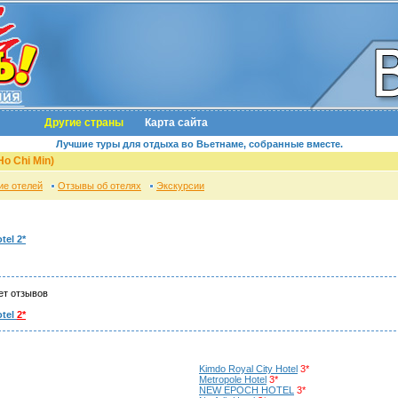
Другие страны
Карта сайта
Лучшие туры для отдыха во Вьетнаме, собранные вместе.
o Chi Min)
ие отелей
Отзывы об отелях
Экскурсии
tel 2*
ет отзывов
tel
2*
Kimdo Royal City Hotel
3*
Metropole Hotel
3*
NEW EPOCH HOTEL
3*