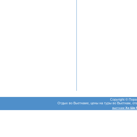
Copyright © Пор
Отдых во Вьетнаме, цены на туры во Вьетнам, оте
вьетнам
Хо Ши М