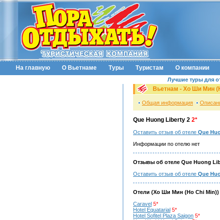
На главную
О Вьетнаме
Туры
Туристам
О компании
Лучшие туры для о
Вьетнам -
Хо Ши Мин (H
Общая информация
Описан
Que Huong Liberty 2
2*
Оставить отзыв об отеле
Que Huon
Информации по отелю нет
Отзывы об отеле Que Huong Libe
Оставить отзыв об отеле
Que Huo
Отели (
Хо Ши Мин (Ho Chi Min)
)
Caravel
5*
Hotel Equatarial
5*
Hotel Sofitel Plaza Saigon
5*