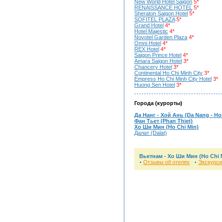
New World Hotel Saigon
5*
RENAISSANCE HOTEL
5*
Sheraton Saigon Hotel
5*
SOFITEL PLAZA
5*
Grand Hotel
4*
Hotel Majestic
4*
Novotel Garden Plaza
4*
Omni Hotel
4*
REX Hotel
4*
Saigon Prince Hotel
4*
Amara Saigon Hotel
3*
Chancery Hotel
3*
Continental Ho Chi Minh City
3*
Empress Ho Chi Minh City Hotel
3*
Huong Sen Hotel
3*
Города (курорты)
Да Нанг - Хой Ань (Da Nang - Ho
Фан Тьет (Phan Thiet)
Хо Ши Мин (Ho Chi Min)
Далат (Dalat)
Вьетнам -
Хо Ши Мин (Ho Chi 
Отзывы об отелях
Экскурси